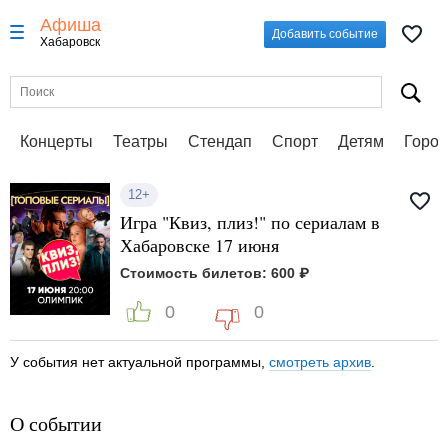
Афиша
Добавить событие
Хабаровск
Концерты
Театры
Стендап
Спорт
Детям
Город
12+
Игра "Квиз, плиз!" по сериалам в
Хабаровске 17 июня
Стоимость билетов: 600 ₽
0
0
У события нет актуальной программы,
смотреть архив
.
О событии