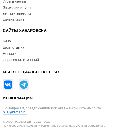
Игры и квесты
Экскурсии и туры
Летние каникулы
Развлечения
САЙТЫ ХАБАРОВСКА
Кино
Базы отдыха
Новости
Справочник компаний
МЫ В СОЦИАЛЬНЫХ СЕТЯХ
ИНФОРМАЦИЯ
По вопросам, предложениям или ошибкам пишите на почту
bilet@dvhab.ru
© ООО "Фарпост ДВ", 2012—2026
При любом использовании материалов ссылка на DVHAB.ru обязательна.