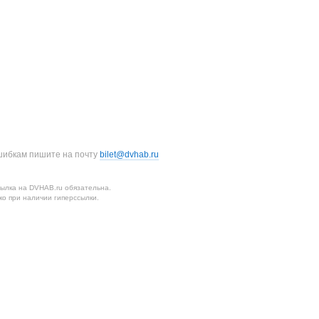
шибкам пишите на почту
bilet@dvhab.ru
ылка на DVHAB.ru обязательна.
о при наличии гиперссылки.