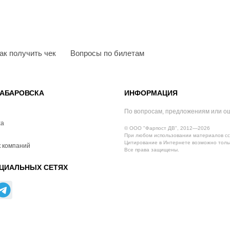
ак получить чек
Вопросы по билетам
АБАРОВСКА
ИНФОРМАЦИЯ
По вопросам, предложениям или о
ха
© ООО "Фарпост ДВ", 2012—2026
При любом использовании материалов сс
Цитирование в Интернете возможно тольк
 компаний
Все права защищены.
ЦИАЛЬНЫХ СЕТЯХ