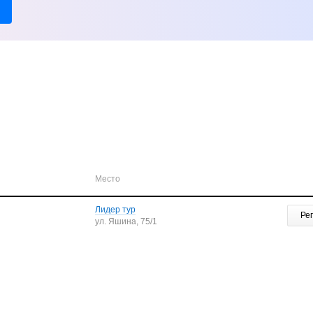
Место
Лидер тур
Ре
ул. Яшина, 75/1