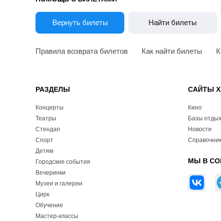
Вернуть билеты
Найти билеты
Правила возврата билетов
Как найти билеты
К
РАЗДЕЛЫ
САЙТЫ Х
Концерты
Кино
Театры
Базы отды
Стендап
Новости
Спорт
Справочник
Детям
МЫ В СО
Городские события
Вечеринки
Музеи и галереи
Цирк
Обучение
Мастер-классы