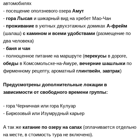
автомобилях
- посещение оползневого озера
Амут
-
гора Лысая
и шикарный вид на хребет Мао-Чан
-
проживание
в уютных двухэтажных домиках
А-фрейм
(шалаш)
с камином и всеми удобствами
(размещение по
два человека)
-
баня и чан
- полноценное питание на маршруте (
перекусы
в дороге,
обеды
в Комсомольске-на-Амуре,
вечерние шашлыки
по
фирменному рецепту, ароматный
глинтвейн
,
завтрак
)
Предусмотрены дополнительные локации в
зависимости от свободного времени группы:
- гора Черничная или гора Кулуар
- Бирюзовый или Изумрудный карьер
А так же
катание по озеру на сапах
(оплачивается отдельно
на месте, в стоимость тура не включено).