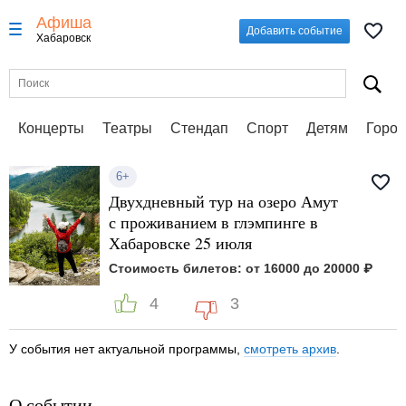
Афиша
Добавить событие
Хабаровск
Концерты
Театры
Стендап
Спорт
Детям
Город
6+
Двухдневный тур на озеро Амут
с проживанием в глэмпинге в
Хабаровске 25 июля
Стоимость билетов: от 16000 до 20000 ₽
4
3
У события нет актуальной программы,
смотреть архив
.
О событии