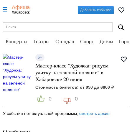
Афиша
Добавить событие
Хабаровск
Концерты
Театры
Стендап
Спорт
Детям
Город
6+
Мастер-класс "Художка: рисуем
улитку на зелёной полянке" в
Хабаровске 20 июня
Стоимость билетов: от 950 до 6800 ₽
0
0
У события нет актуальной программы,
смотреть архив
.
О событии