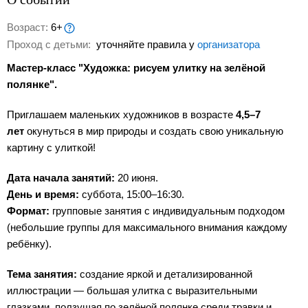
Возраст:
6+
Проход с детьми:
уточняйте правила у
организатора
Мастер-класс "Художка: рисуем улитку на зелёной
полянке".
Приглашаем маленьких художников в возрасте
4,5–7
лет
окунуться в мир природы и создать свою уникальную
картину с улиткой!
Дата начала занятий:
20 июня.
День и время:
суббота, 15:00–16:30.
Формат:
групповые занятия с индивидуальным подходом
(небольшие группы для максимального внимания каждому
ребёнку).
Тема занятия:
создание яркой и детализированной
иллюстрации — большая улитка с выразительными
глазками, ползущая по зелёной полянке среди травки и