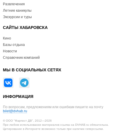
Развлечения
Летние каникулы
Экскурсии и туры
САЙТЫ ХАБАРОВСКА
Кино
Базы отдыха
Новости
Справочник компаний
МЫ В СОЦИАЛЬНЫХ СЕТЯХ
ИНФОРМАЦИЯ
По вопросам, предложениям или ошибкам пишите на почту
bilet@dvhab.ru
© ООО "Фарпост ДВ", 2012—2026
При любом использовании материалов ссылка на DVHAB.ru обязательна.
Цитирование в Интернете возможно только при наличии гиперссылки.