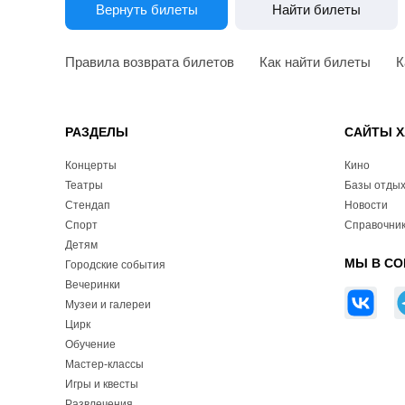
Вернуть билеты
Найти билеты
Правила возврата билетов
Как найти билеты
К
РАЗДЕЛЫ
САЙТЫ Х
Концерты
Кино
Театры
Базы отды
Стендап
Новости
Спорт
Справочник
Детям
МЫ В СО
Городские события
Вечеринки
Музеи и галереи
Цирк
Обучение
Мастер-классы
Игры и квесты
Развлечения