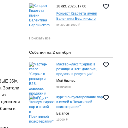
18 окт. 2026, 17:00
Концерт Квартета имени
Валентина Берлинского
от 300 до 1000 ₽
Показать все
События на 2 октября
Мастер-класс "Сервис в
рознице и B2B: доверие,
продажи и репутация"
Мой бизнес
ВЫЕ 35!»,
бесплатно
. Зрители
 из
Курс "Консультирование пар
А ценители
и семей в Позитивной
психотерапии"
юбилея в
Balance
15000 ₽
цены