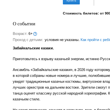
Купить
Стоимость билетов: от 900
О событии
Возраст:
6+
Проход с детьми:
условия не указаны.
Как пройти с реб
Забайкальские казаки.
Приготовьтесь к взрыву казачьей энергии, истинно Рус
Ансамбль «Забайкальские казаки», в 2026 году котором
в которой собраны новые номера и лучшие, полюбившие
увидят традиционные казачьи костюмы, виртуозное вла
лучших оркестров на дальнем востоке. Зрители смогут 
танца оценят классику русской народной хореографии. 
казачьем стиле.
Не стоит пропускать концерт в этом туре, ведь в ближа