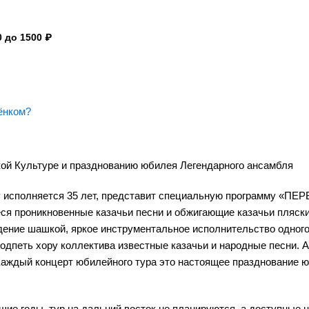
 до 1500 ₽
ёнком?
ской Культуре и празднованию юбилея Легендарного ансамбля
у исполняется 35 лет, представит специальную программу «ПЕР
ся проникновенные казачьи песни и обжигающие казачьи пляски
дение шашкой, яркое инструментальное исполнительство одного
подпеть хору коллектива известные казачьи и народные песни. 
Каждый концерт юбилейного тура это настоящее празднование 
йшие годы, тур на дальний восток не планируются, а доступные 