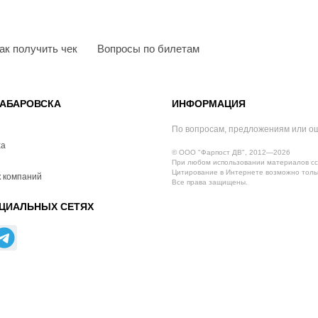
ак получить чек
Вопросы по билетам
АБАРОВСКА
ИНФОРМАЦИЯ
По вопросам, предложениям или о
ха
© ООО "Фарпост ДВ", 2012—2026
При любом использовании материалов сс
Цитирование в Интернете возможно тольк
 компаний
Все права защищены.
ЦИАЛЬНЫХ СЕТЯХ