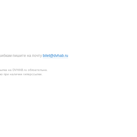
шибкам пишите на почту
bilet@dvhab.ru
ылка на DVHAB.ru обязательна.
о при наличии гиперссылки.