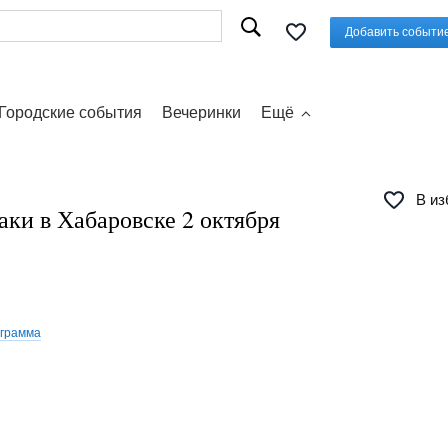
Добавить событи
Городские события
Вечеринки
Ещё
В из
аки в Хабаровске 2 октября
ограмма