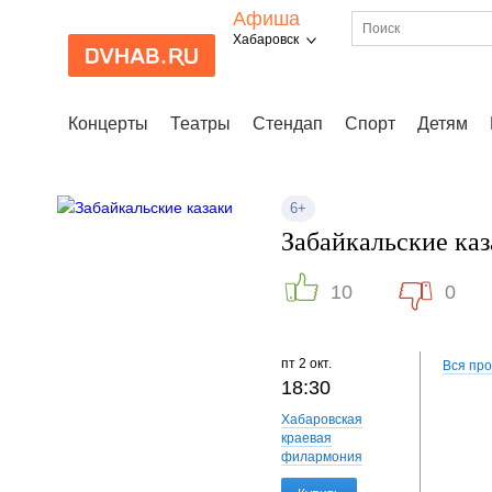
Афиша
Хабаровск
Концерты
Театры
Стендап
Спорт
Детям
6+
Забайкальские каз
10
0
пт
2 окт.
Вся пр
18:30
Хабаровская
краевая
филармония