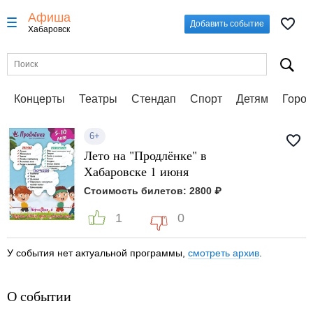
Афиша
Добавить событие
Хабаровск
Концерты
Театры
Стендап
Спорт
Детям
Город
6+
Лето на "Продлёнке" в
Хабаровске 1 июня
Стоимость билетов: 2800 ₽
1
0
У события нет актуальной программы,
смотреть архив
.
О событии