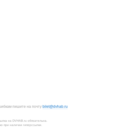
шибкам пишите на почту
bilet@dvhab.ru
ылка на DVHAB.ru обязательна.
о при наличии гиперссылки.