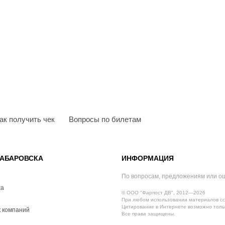
ак получить чек
Вопросы по билетам
АБАРОВСКА
ИНФОРМАЦИЯ
По вопросам, предложениям или о
ха
© ООО "Фарпост ДВ", 2012—2026
При любом использовании материалов сс
Цитирование в Интернете возможно тольк
 компаний
Все права защищены.