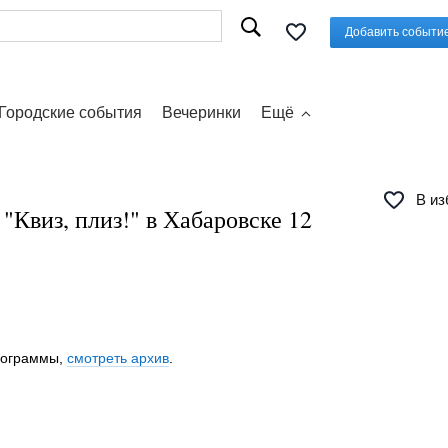
Добавить событи
Городские события
Вечеринки
Ещё
В из
"Квиз, плиз!" в Хабаровске 12
программы,
смотреть архив
.