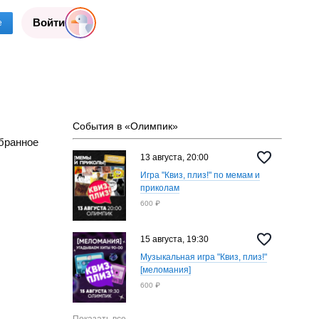
Войти
е
События в «Олимпик»
бранное
13 августа, 20:00
Игра "Квиз, плиз!" по мемам и
приколам
600 ₽
15 августа, 19:30
Музыкальная игра "Квиз, плиз!"
[меломания]
600 ₽