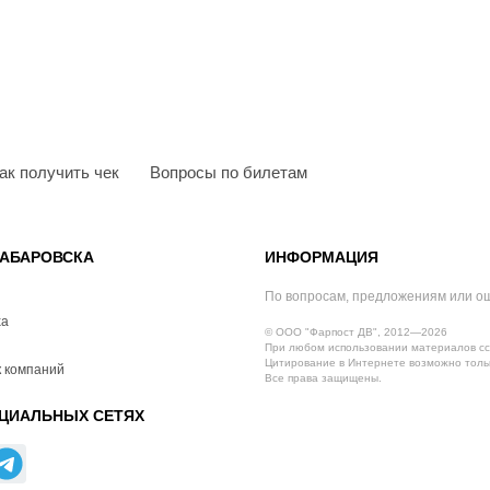
ак получить чек
Вопросы по билетам
АБАРОВСКА
ИНФОРМАЦИЯ
По вопросам, предложениям или о
ха
© ООО "Фарпост ДВ", 2012—2026
При любом использовании материалов сс
Цитирование в Интернете возможно тольк
 компаний
Все права защищены.
ЦИАЛЬНЫХ СЕТЯХ