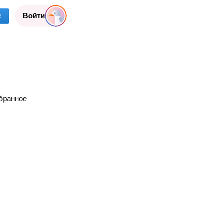
Войти
е
бранное