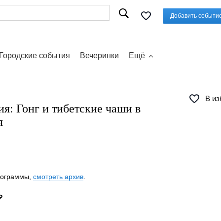
Добавить событи
Городские события
Вечеринки
Ещё
В из
ия: Гонг и тибетские чаши в
я
программы,
смотреть архив
.
₽