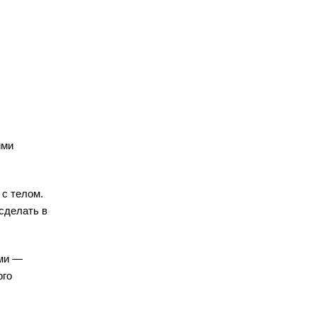
ими
 с телом.
сделать в
ами —
ого