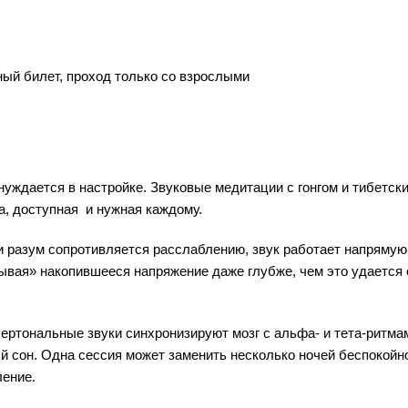
ый билет, проход только со взрослыми
нуждается в настройке. Звуковые медитации с гонгом и тибетск
а, доступная и нужная каждому.
ли разум сопротивляется расслаблению, звук работает напрямую
ывая» накопившееся напряжение даже глубже, чем это удается 
бертональные звуки синхронизируют мозг с альфа- и тета-ритм
й сон. Одна сессия может заменить несколько ночей беспокойн
ление.