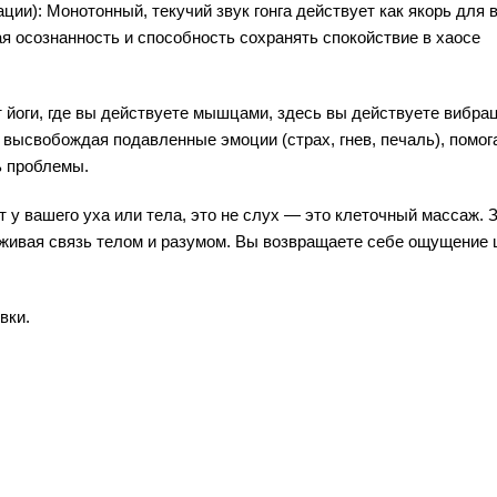
ции): Монотонный, текучий звук гонга действует как якорь для 
я осознанность и способность сохранять спокойствие в хаосе
т йоги, где вы действуете мышцами, здесь вы действуете вибра
высвобождая подавленные эмоции (страх, гнев, печаль), помог
ь проблемы.
 у вашего уха или тела, это не слух — это клеточный массаж. 
аживая связь телом и разумом. Вы возвращаете себе ощущение
вки.