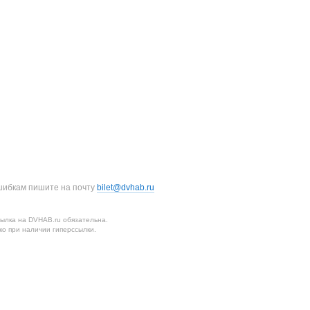
шибкам пишите на почту
bilet@dvhab.ru
ылка на DVHAB.ru обязательна.
о при наличии гиперссылки.