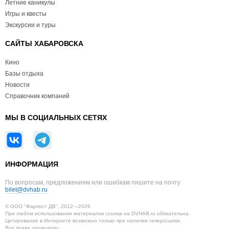
Летние каникулы
Игры и квесты
Экскурсии и туры
САЙТЫ ХАБАРОВСКА
Кино
Базы отдыха
Новости
Справочник компаний
МЫ В СОЦИАЛЬНЫХ СЕТЯХ
ИНФОРМАЦИЯ
По вопросам, предложениям или ошибкам пишите на почту
bilet@dvhab.ru
© ООО "Фарпост ДВ", 2012—2026
При любом использовании материалов ссылка на DVHAB.ru обязательна.
Цитирование в Интернете возможно только при наличии гиперссылки.
Все права защищены.