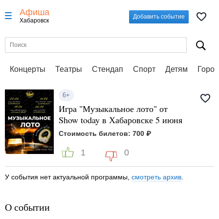
Афиша
Добавить событие
Хабаровск
Концерты
Театры
Стендап
Спорт
Детям
Город
6+
Игра "Музыкальное лото" от
Show today в Хабаровске 5 июня
Стоимость билетов: 700 ₽
1
0
У события нет актуальной программы,
смотреть архив
.
О событии