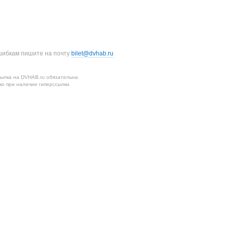
шибкам пишите на почту
bilet@dvhab.ru
ылка на DVHAB.ru обязательна.
о при наличии гиперссылки.