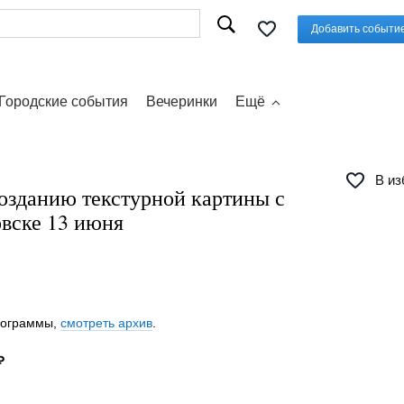
Добавить событи
Городские события
Вечеринки
Ещё
В из
озданию текстурной картины с
овске 13 июня
программы,
смотреть архив
.
₽