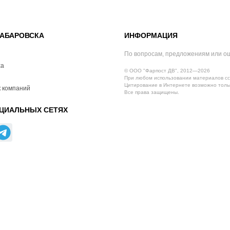
АБАРОВСКА
ИНФОРМАЦИЯ
По вопросам, предложениям или о
ха
© ООО "Фарпост ДВ", 2012—2026
При любом использовании материалов сс
Цитирование в Интернете возможно тольк
 компаний
Все права защищены.
ЦИАЛЬНЫХ СЕТЯХ