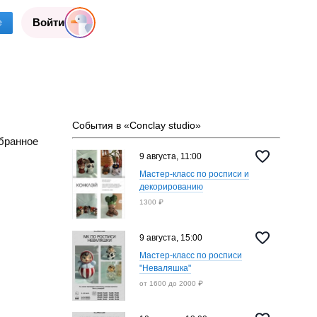
Войти
е
События в «Conclay studio»
бранное
9 августа, 11:00
Мастер-класс по росписи и
декорированию
1300 ₽
9 августа, 15:00
Мастер-класс по росписи
"Неваляшка"
от 1600 до 2000 ₽