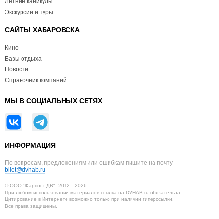
Летние каникулы
Экскурсии и туры
САЙТЫ ХАБАРОВСКА
Кино
Базы отдыха
Новости
Справочник компаний
МЫ В СОЦИАЛЬНЫХ СЕТЯХ
ИНФОРМАЦИЯ
По вопросам, предложениям или ошибкам пишите на почту
bilet@dvhab.ru
© ООО "Фарпост ДВ", 2012—2026
При любом использовании материалов ссылка на DVHAB.ru обязательна.
Цитирование в Интернете возможно только при наличии гиперссылки.
Все права защищены.