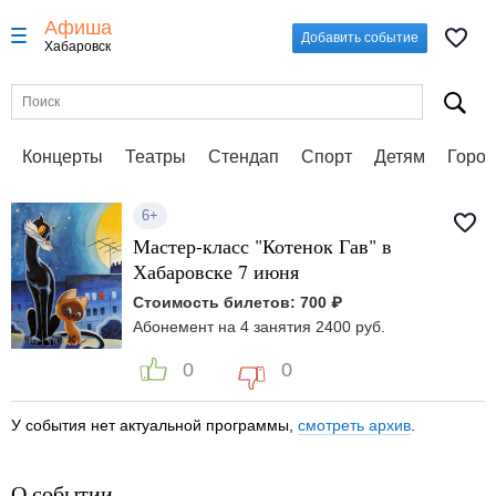
Афиша
Добавить событие
Хабаровск
Концерты
Театры
Стендап
Спорт
Детям
Город
6+
Мастер-класс "Котенок Гав" в
Хабаровске 7 июня
Стоимость билетов: 700 ₽
Абонемент на 4 занятия 2400 руб.
0
0
У события нет актуальной программы,
смотреть архив
.
О событии