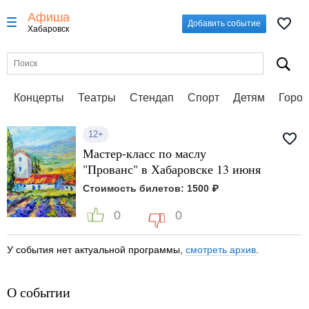
Афиша
Добавить событие
Хабаровск
Концерты
Театры
Стендап
Спорт
Детям
Город
12+
Мастер-класс по маслу
"Прованс" в Хабаровске 13 июня
Стоимость билетов: 1500 ₽
0
0
У события нет актуальной программы,
смотреть архив
.
О событии