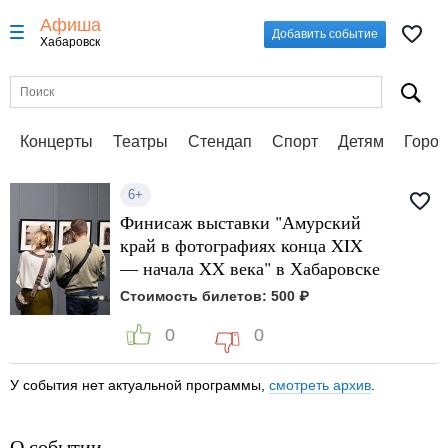
Афиша
Добавить событие
Хабаровск
Концерты
Театры
Стендап
Спорт
Детям
Город
6+
Финисаж выставки "Амурский
край в фотографиях конца XIX
— начала XX века" в Хабаровске
Стоимость билетов: 500 ₽
0
0
У события нет актуальной программы,
смотреть архив
.
О событии