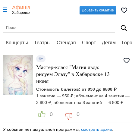
Афиша
Добавить событие
Хабаровск
Концерты
Театры
Стендап
Спорт
Детям
Город
6+
Мастер-класс "Магия льда:
рисуем Эльзу" в Хабаровске 13
июня
Стоимость билетов: от 950 до 6800 ₽
1 занятие — 950 ₽; абонемент на 4 занятия —
3 800 ₽; абонемент на 8 занятий — 6 800 ₽.
0
0
У события нет актуальной программы,
смотреть архив
.