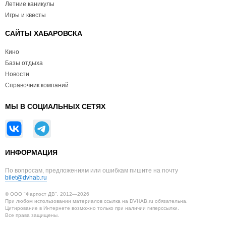
Летние каникулы
Игры и квесты
САЙТЫ ХАБАРОВСКА
Кино
Базы отдыха
Новости
Справочник компаний
МЫ В СОЦИАЛЬНЫХ СЕТЯХ
ИНФОРМАЦИЯ
По вопросам, предложениям или ошибкам пишите на почту
bilet@dvhab.ru
© ООО "Фарпост ДВ", 2012—2026
При любом использовании материалов ссылка на DVHAB.ru обязательна.
Цитирование в Интернете возможно только при наличии гиперссылки.
Все права защищены.