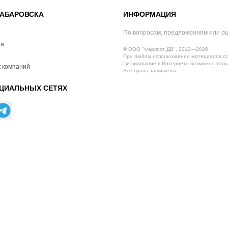
АБАРОВСКА
ИНФОРМАЦИЯ
По вопросам, предложениям или о
ха
© ООО "Фарпост ДВ", 2012—2026
При любом использовании материалов сс
Цитирование в Интернете возможно тольк
 компаний
Все права защищены.
ЦИАЛЬНЫХ СЕТЯХ