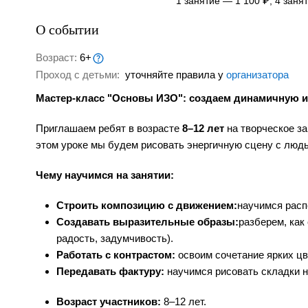
1 занятие — 1 100 ₽; 4 заня
О событии
Возраст:
6+
Проход с детьми:
уточняйте правила у
организатора
Мастер-класс "Основы ИЗО": создаем динамичную 
Приглашаем ребят в возрасте
8–12 лет
на творческое за
этом уроке мы будем рисовать энергичную сцену с люд
Чему научимся на занятии:
Строить композицию с движением:
научимся расп
Создавать выразительные образы:
разберем, как
радость, задумчивость).
Работать с контрастом:
освоим сочетание ярких цв
Передавать фактуру:
научимся рисовать складки н
Возраст участников:
8–12 лет.