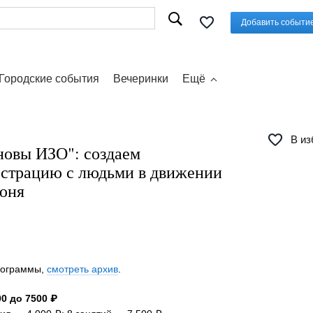
Добавить событи
Городские события
Вечеринки
Ещё
В из
новы ИЗО": создаем
страцию с людьми в движении
июня
программы,
смотреть архив
.
0 до 7500 ₽