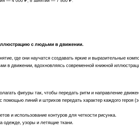
тия — 4 000 ₽; 8 занятий — 7 500 ₽.
иллюстрацию с людьми в движении.
нятие, где они научатся создавать яркие и выразительные комп
ьми в движении, вдохновляясь современной книжной иллюстрац
олагать фигуры так, чтобы передать ритм и направление движен
 с помощью линий и штрихов передать характер каждого героя (э
етов и использование контуров для четкости рисунка.
а одежде, узоры и летящие ткани.