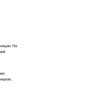
озиции. На
ией
ия.
нергия,