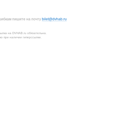
шибкам пишите на почту
bilet@dvhab.ru
ылка на DVHAB.ru обязательна.
о при наличии гиперссылки.