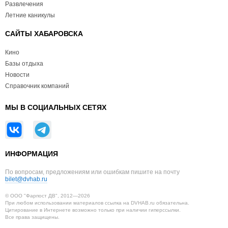
Развлечения
Летние каникулы
САЙТЫ ХАБАРОВСКА
Кино
Базы отдыха
Новости
Справочник компаний
МЫ В СОЦИАЛЬНЫХ СЕТЯХ
ИНФОРМАЦИЯ
По вопросам, предложениям или ошибкам пишите на почту
bilet@dvhab.ru
© ООО "Фарпост ДВ", 2012—2026
При любом использовании материалов ссылка на DVHAB.ru обязательна.
Цитирование в Интернете возможно только при наличии гиперссылки.
Все права защищены.