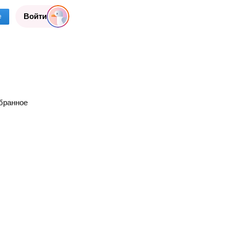
Войти
е
бранное