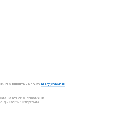
шибкам пишите на почту
bilet@dvhab.ru
ылка на DVHAB.ru обязательна.
о при наличии гиперссылки.