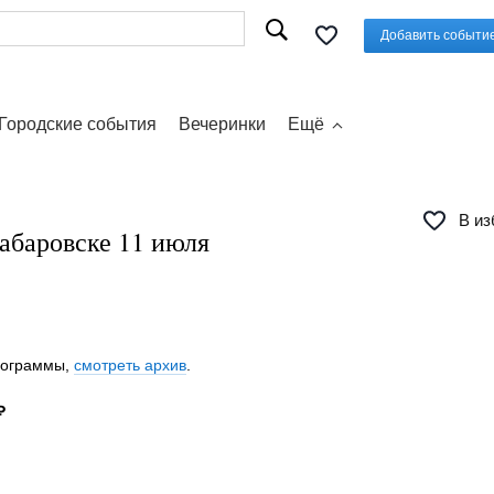
Добавить событи
Городские события
Вечеринки
Ещё
В из
Хабаровске 11 июля
программы,
смотреть архив
.
₽