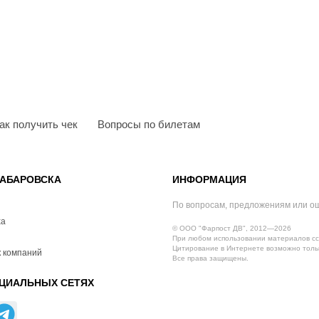
ак получить чек
Вопросы по билетам
АБАРОВСКА
ИНФОРМАЦИЯ
По вопросам, предложениям или о
ха
© ООО "Фарпост ДВ", 2012—2026
При любом использовании материалов сс
Цитирование в Интернете возможно тольк
 компаний
Все права защищены.
ЦИАЛЬНЫХ СЕТЯХ