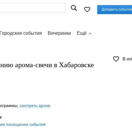
Добавить событи
Городские события
Вечеринки
Ещё
В из
анию арома-свечи в Хабаровске
программы,
смотреть архив
.
₽
вия посещения события