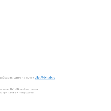
шибкам пишите на почту
bilet@dvhab.ru
ылка на DVHAB.ru обязательна.
о при наличии гиперссылки.