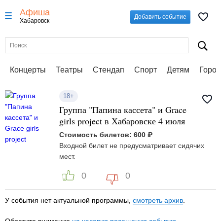
Афиша
Добавить событие
Хабаровск
Концерты
Театры
Стендап
Спорт
Детям
Город
18+
Группа "Папина кассета" и Grace
girls project в Хабаровске 4 июля
Стоимость билетов: 600 ₽
Входной билет не предусматривает сидячих
мест.
0
0
У события нет актуальной программы,
смотреть архив
.