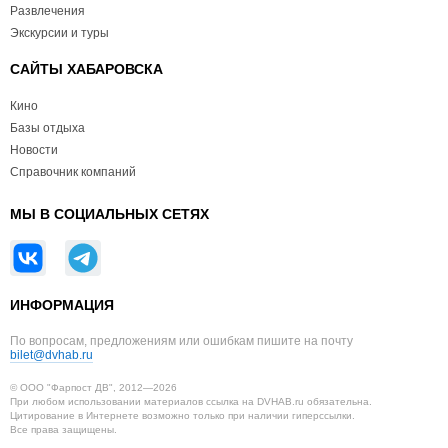
Развлечения
Экскурсии и туры
САЙТЫ ХАБАРОВСКА
Кино
Базы отдыха
Новости
Справочник компаний
МЫ В СОЦИАЛЬНЫХ СЕТЯХ
ИНФОРМАЦИЯ
По вопросам, предложениям или ошибкам пишите на почту
bilet@dvhab.ru
© ООО "Фарпост ДВ", 2012—2026
При любом использовании материалов ссылка на DVHAB.ru обязательна.
Цитирование в Интернете возможно только при наличии гиперссылки.
Все права защищены.