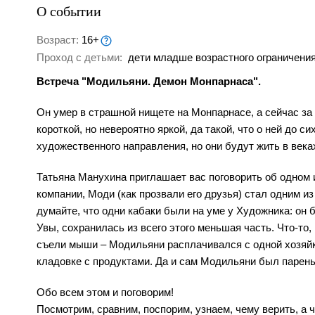
О событии
Возраст:
16+
Проход с детьми:
дети младше возрастного ограничения
Встреча "Модильяни. Демон Монпарнаса".
Он умер в страшной нищете на Монпарнасе, а сейчас за
короткой, но невероятно яркой, да такой, что о ней до с
художественного направления, но они будут жить в века
Татьяна Манухина приглашает вас поговорить об одном
компании, Моди (как прозвали его друзья) стал одним и
думайте, что одни кабаки были на уме у Художника: он 
Увы, сохранилась из всего этого меньшая часть. Что-то
съели мыши – Модильяни расплачивался с одной хозяйко
кладовке с продуктами. Да и сам Модильяни был парень
Обо всем этом и поговорим!
Посмотрим, сравним, поспорим, узнаем, чему верить, а 