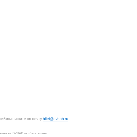
шибкам пишите на почту
bilet@dvhab.ru
ылка на DVHAB.ru обязательна.