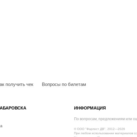
ак получить чек
Вопросы по билетам
АБАРОВСКА
ИНФОРМАЦИЯ
По вопросам, предложениям или о
ха
© ООО "Фарпост ДВ", 2012—2026
При любом использовании материалов сс