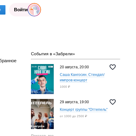
Войти
е
События в «Забрели»
бранное
20 августа, 20:00
Саша Кангосин. Стендап/
импров концерт
1000 ₽
29 августа, 19:00
Концерт группы "Оттепель"
от 1000 до 2500 ₽