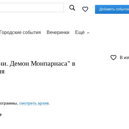
Добавить событи
Городские события
Вечеринки
Ещё
В из
ни. Демон Монпарнаса" в
ля
программы,
смотреть архив
.
₽