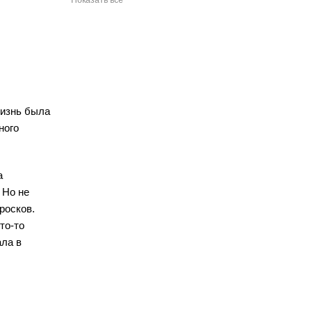
Показать все
жизнь была
ного
а
 Но не
росков.
то-то
ала в
.