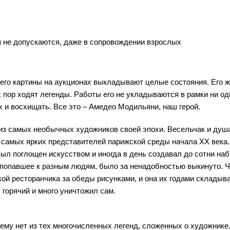
 не допускаются, даже в сопровождении взрослых
 его картины на аукционах выкладывают целые состояния. Его 
их пор ходят легенды. Работы его не укладываются в рамки ни од
х и восхищать. Все это – Амедео Модильяни, наш герой.
 из самых необычных художников своей эпохи. Весельчак и душ
з самых ярких представителей парижской среды начала ХХ века.
был поглощен искусством и иногда в день создавал до сотни наб
, попавшее к разным людям, было за ненадобностью выкинуто. Ч
й ресторанчика за обеды рисунками, и она их годами складыв
 горячий и много уничтожил сам.
чему нет из тех многочисленных легенд, сложенных о художнике