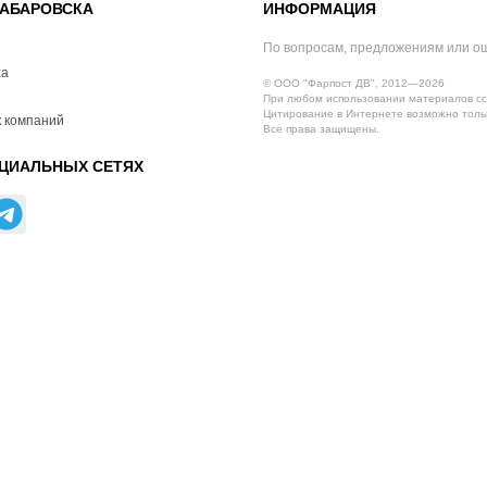
АБАРОВСКА
ИНФОРМАЦИЯ
По вопросам, предложениям или о
ха
© ООО "Фарпост ДВ", 2012—2026
При любом использовании материалов сс
Цитирование в Интернете возможно тольк
 компаний
Все права защищены.
ЦИАЛЬНЫХ СЕТЯХ