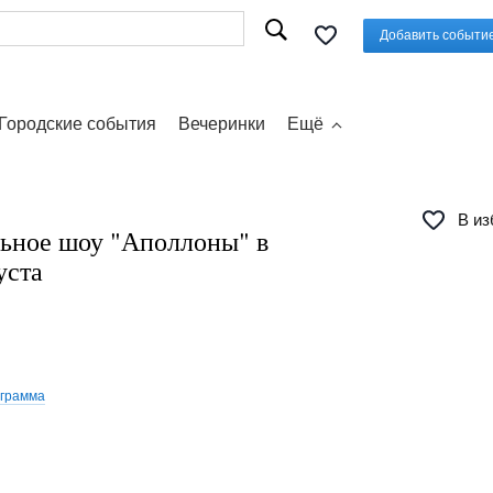
Добавить событи
Городские события
Вечеринки
Ещё
В из
ьное шоу "Аполлоны" в
уста
ограмма