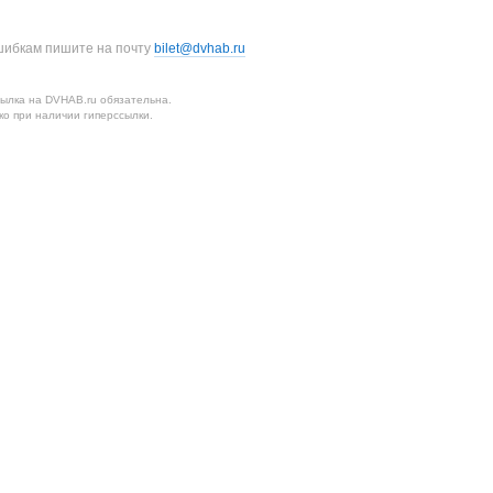
шибкам пишите на почту
bilet@dvhab.ru
ылка на DVHAB.ru обязательна.
о при наличии гиперссылки.