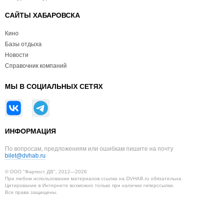
САЙТЫ ХАБАРОВСКА
Кино
Базы отдыха
Новости
Справочник компаний
МЫ В СОЦИАЛЬНЫХ СЕТЯХ
ИНФОРМАЦИЯ
По вопросам, предложениям или ошибкам пишите на почту
bilet@dvhab.ru
© ООО "Фарпост ДВ", 2012—2026
При любом использовании материалов ссылка на DVHAB.ru обязательна.
Цитирование в Интернете возможно только при наличии гиперссылки.
Все права защищены.