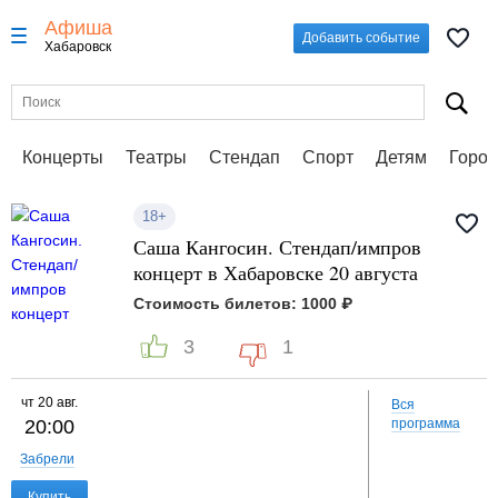
Афиша
Добавить событие
Хабаровск
Концерты
Театры
Стендап
Спорт
Детям
Город
18+
Саша Кангосин. Стендап/импров
концерт в Хабаровске 20 августа
Стоимость билетов: 1000 ₽
3
1
чт
20 авг.
Вся
20:00
программа
Забрели
Купить