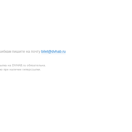
шибкам пишите на почту
bilet@dvhab.ru
ылка на DVHAB.ru обязательна.
о при наличии гиперссылки.