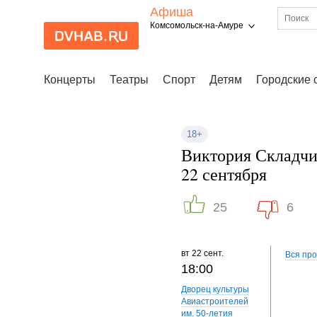
Афиша
Комсомольск-на-Амуре
Концерты
Театры
Спорт
Детям
Городские 
18+
Виктория Складчи
22 сентября
25
6
вт
22 сент.
Вся пр
18:00
Дворец культуры
Авиастроителей
им. 50-летия