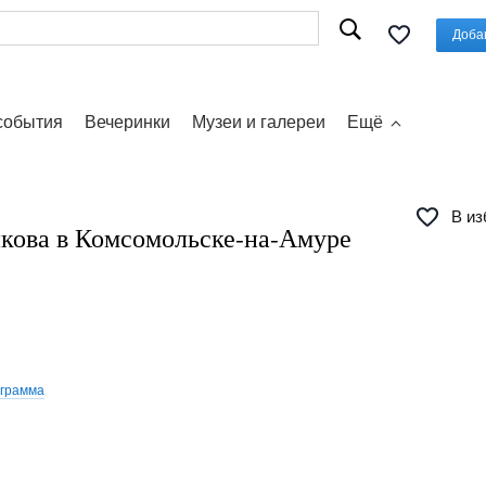
Доба
события
Вечеринки
Музеи и галереи
Ещё
В из
кова в Комсомольске-на-Амуре
ограмма