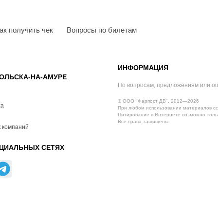
ак получить чек
Вопросы по билетам
ИНФОРМАЦИЯ
ОЛЬСКА-НА-АМУРЕ
По вопросам, предложениям или о
© ООО "Фарпост ДВ", 2012—2026
ха
При любом использовании материалов сс
Цитирование в Интернете возможно тольк
Все права защищены.
 компаний
ЦИАЛЬНЫХ СЕТЯХ