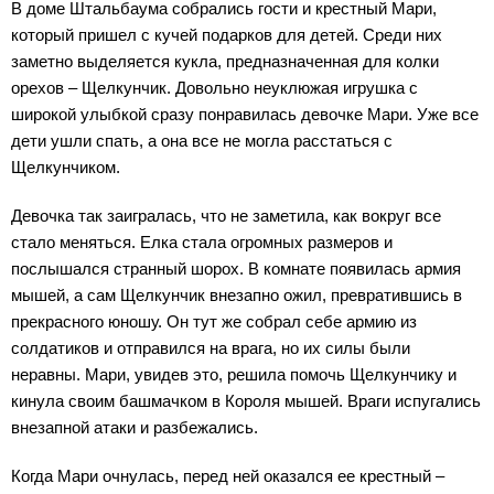
В доме Штальбаума собрались гости и крестный Мари,
который пришел с кучей подарков для детей. Среди них
заметно выделяется кукла, предназначенная для колки
орехов – Щелкунчик. Довольно неуклюжая игрушка с
широкой улыбкой сразу понравилась девочке Мари. Уже все
дети ушли спать, а она все не могла расстаться с
Щелкунчиком.
Девочка так заигралась, что не заметила, как вокруг все
стало меняться. Елка стала огромных размеров и
послышался странный шорох. В комнате появилась армия
мышей, а сам Щелкунчик внезапно ожил, превратившись в
прекрасного юношу. Он тут же собрал себе армию из
солдатиков и отправился на врага, но их силы были
неравны. Мари, увидев это, решила помочь Щелкунчику и
кинула своим башмачком в Короля мышей. Враги испугались
внезапной атаки и разбежались.
Когда Мари очнулась, перед ней оказался ее крестный –