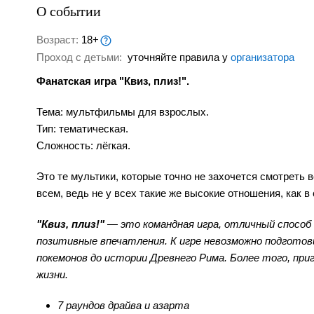
О событии
Возраст:
18+
Проход с детьми:
уточняйте правила у
организатора
Фанатская игра "Квиз, плиз!".
Тема: мультфильмы для взрослых.
Тип: тематическая.
Сложность: лёгкая.
Это те мультики, которые точно не захочется смотреть 
всем, ведь не у всех такие же высокие отношения, как
"Квиз, плиз!"
— это командная игра, отличный способ 
позитивные впечатления. К игре невозможно подгото
покемонов до истории Древнего Рима. Более того, пр
жизни.
7 раундов драйва и азарта