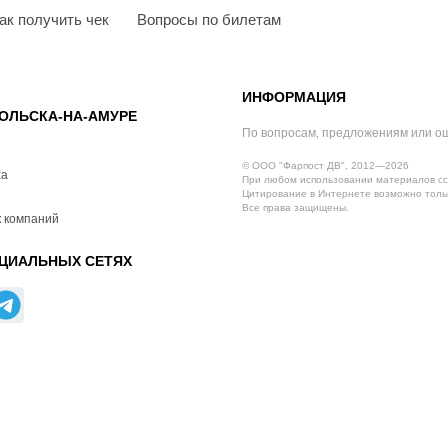
ак получить чек
Вопросы по билетам
ИНФОРМАЦИЯ
ОЛЬСКА-НА-АМУРЕ
По вопросам, предложениям или о
© ООО "Фарпост ДВ", 2012—2026
ха
При любом использовании материалов сс
Цитирование в Интернете возможно тольк
Все права защищены.
 компаний
ЦИАЛЬНЫХ СЕТЯХ