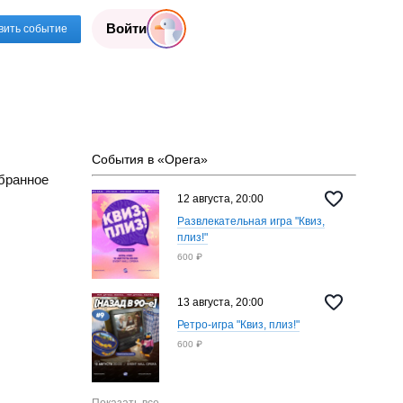
Войти
вить событие
События в «Opera»
бранное
12 августа, 20:00
Развлекательная игра "Квиз,
плиз!"
600 ₽
13 августа, 20:00
Ретро-игра "Квиз, плиз!"
600 ₽