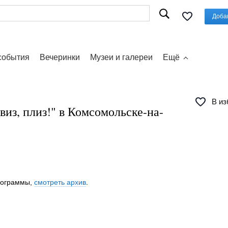
Доба
события
Вечеринки
Музеи и галереи
Ещё
В из
виз, плиз!" в Комсомольске-на-
программы,
смотреть архив
.