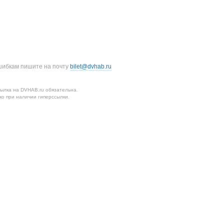
шибкам пишите на почту
bilet@dvhab.ru
ылка на DVHAB.ru обязательна.
о при наличии гиперссылки.