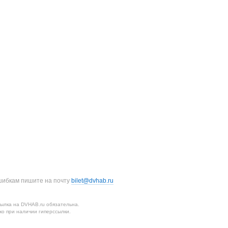
шибкам пишите на почту
bilet@dvhab.ru
ылка на DVHAB.ru обязательна.
о при наличии гиперссылки.