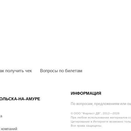
ак получить чек
Вопросы по билетам
ИНФОРМАЦИЯ
ОЛЬСКА-НА-АМУРЕ
По вопросам, предложениям или о
© ООО "Фарпост ДВ", 2012—2026
ха
При любом использовании материалов сс
Цитирование в Интернете возможно тольк
Все права защищены.
 компаний