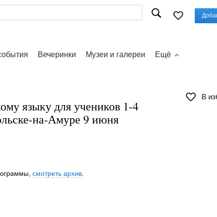
Доба
события
Вечеринки
Музеи и галереи
Ещё
В из
ому языку для учеников 1-4
ольске-на-Амуре 9 июня
программы,
смотреть архив
.