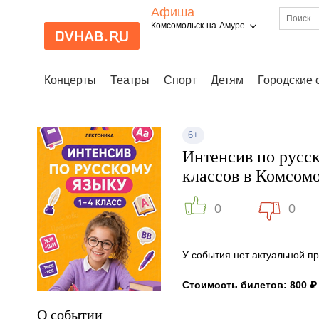
Афиша
Комсомольск-на-Амуре
Концерты
Театры
Спорт
Детям
Городские 
6+
Интенсив по русск
классов в Комсом
0
0
У события нет актуальной 
Стоимость билетов: 800 ₽
О событии