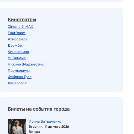
Кинотеатры
Cinema 9 IMAX
FourRoom
Атмосфера
Дружба
Кинокосмос
М-Синема
НКкино (Маджестик)
Премьериум
Фабрика Грез
Хабаровск
Билеты на события города
Ирина Батраченко
Вторник, 11 августа 2026
Вечера