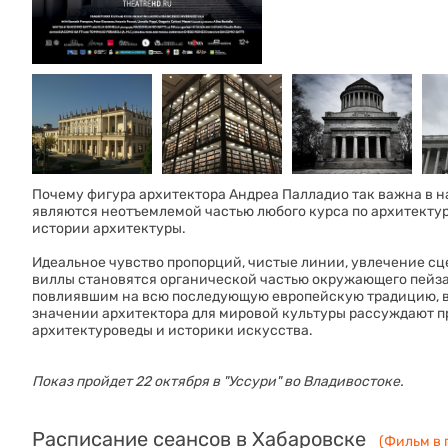
Почему фигура архитектора Андреа Палладио так важна в н
являются неотъемлемой частью любого курса по архитекту
истории архитектуры.
Идеальное чувство пропорций, чистые линии, увлечение сц
виллы становятся органической частью окружающего пейза
повлиявшим на всю последующую европейскую традицию, в
значении архитектора для мировой культуры рассуждают пр
архитектуроведы и историки искусства.
Показ пройдет 22 октября в "Уссури" во Владивостоке.
Расписание сеансов в Хабаровске
(Фильм в 