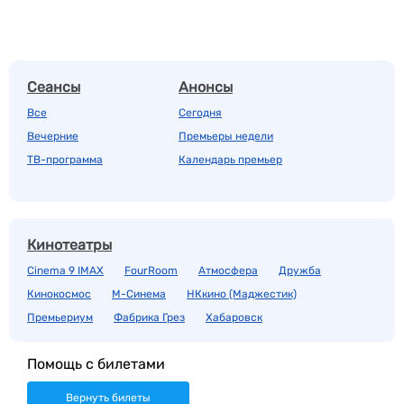
Сеансы
Анонсы
Все
Сегодня
Вечерние
Премьеры недели
ТВ-программа
Календарь премьер
Кинотеатры
Cinema 9 IMAX
FourRoom
Атмосфера
Дружба
Кинокосмос
М-Синема
НКкино (Маджестик)
Премьериум
Фабрика Грез
Хабаровск
Помощь с билетами
Вернуть билеты