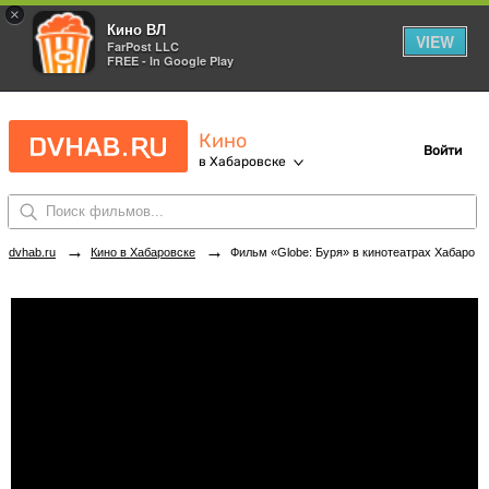
×
Кино ВЛ
VIEW
FarPost LLC
FREE - In Google Play
Кино
Войти
в Хабаровске
→
→
dvhab.ru
Кино в Хабаровске
Фильм «Globe: Буря» в кинотеатрах Хабаровска. Купить билеты!