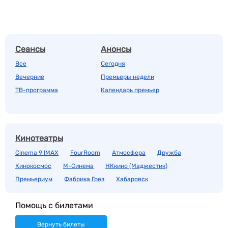
Сеансы
Анонсы
Все
Сегодня
Вечерние
Премьеры недели
ТВ-программа
Календарь премьер
Кинотеатры
Cinema 9 IMAX
FourRoom
Атмосфера
Дружба
Кинокосмос
М-Синема
НКкино (Маджестик)
Премьериум
Фабрика Грез
Хабаровск
Помощь с билетами
Вернуть билеты