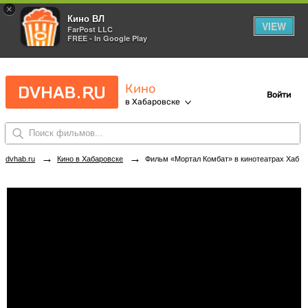
×
Кино ВЛ
VIEW
FarPost LLC
FREE - In Google Play
Кино
Войти
в Хабаровске
→
→
dvhab.ru
Кино в Хабаровске
Фильм «Мортал Комбат» в кинотеатрах Хабаровска. Купить билеты!