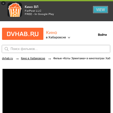
×
Кино ВЛ
VIEW
FarPost LLC
FREE - In Google Play
Кино
Войти
в Хабаровске
→
→
dvhab.ru
Кино в Хабаровске
Фильм «Коты Эрмитажа» в кинотеатрах Хабаровска. Купить билеты!