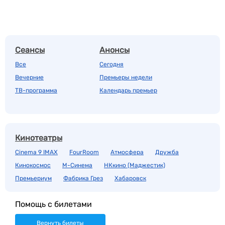
Сеансы
Анонсы
Все
Сегодня
Вечерние
Премьеры недели
ТВ-программа
Календарь премьер
Кинотеатры
Cinema 9 IMAX
FourRoom
Атмосфера
Дружба
Кинокосмос
М-Синема
НКкино (Маджестик)
Премьериум
Фабрика Грез
Хабаровск
Помощь с билетами
Вернуть билеты