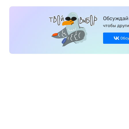
Обсуждай 
чтобы други
Обс