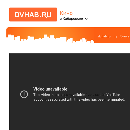
Кино
в Хабаровске
→
dvhab.ru
Кино в