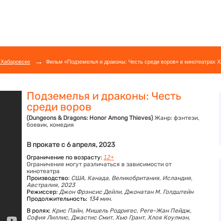
→
 Хабаровске
Фильм «Подземелья и драконы: Честь среди воров» в кинотеатрах Х
Подземелья и драконы: Честь
среди воров
(Dungeons & Dragons: Honor Among Thieves)
Жанр:
фэнтези,
боевик, комедия
В прокате с 6 апреля, 2023
Ограничение по возрасту:
12+
Ограничения могут различаться в зависимости от
кинотеатра
Производство:
США, Канада, Великобритания, Исландия,
Австралия, 2023
Режиссер:
Джон Фрэнсис Дейли, Джонатан М. Голдштейн
Продолжительность:
134 мин.
В ролях:
Крис Пайн,
Мишель Родригес,
Реге-Жан Пейдж,
София Лиллис,
Джастис Смит,
Хью Грант,
Хлоя Коулмэн,