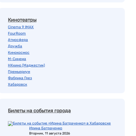
Кинотеатры
Cinema 9 IMAX
FourRoom
Атмосфера
Дружба
Кинокосмос
М-Синема
НКкино (Маджестик)
Премьериум
Фабрика Грез
Хабаровск
Билеты на события города
Ирина Батраченко
Вторник, 11 августа 2026