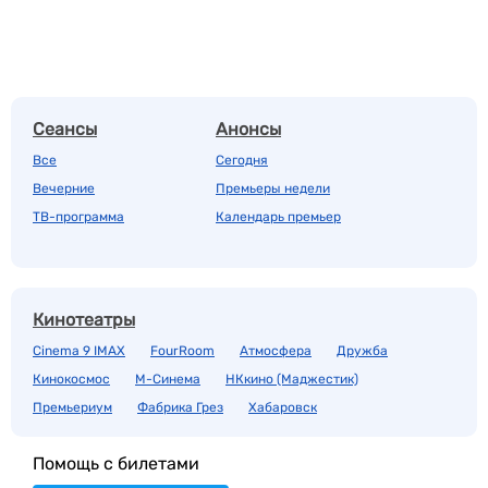
Сеансы
Анонсы
Все
Сегодня
Вечерние
Премьеры недели
ТВ-программа
Календарь премьер
Кинотеатры
Cinema 9 IMAX
FourRoom
Атмосфера
Дружба
Кинокосмос
М-Синема
НКкино (Маджестик)
Премьериум
Фабрика Грез
Хабаровск
Помощь с билетами