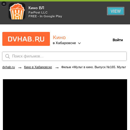
×
Кино ВЛ
VIEW
FarPost LLC
FREE - In Google Play
Кино
Войти
в Хабаровске
→
→
dvhab.ru
Кино в Хабаровске
Фильм «Мульт в кино. Выпуск №165. Мультиков всегда мало» в кинотеатрах Хабаровска. Купить билеты!