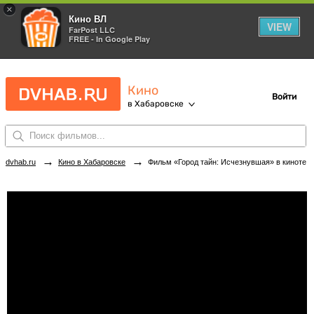
×
Кино ВЛ
VIEW
FarPost LLC
FREE - In Google Play
Кино
Войти
в Хабаровске
→
→
dvhab.ru
Кино в Хабаровске
Фильм «Город тайн: Исчезнувшая» в кинотеатрах Хабаровска. Купить билеты!