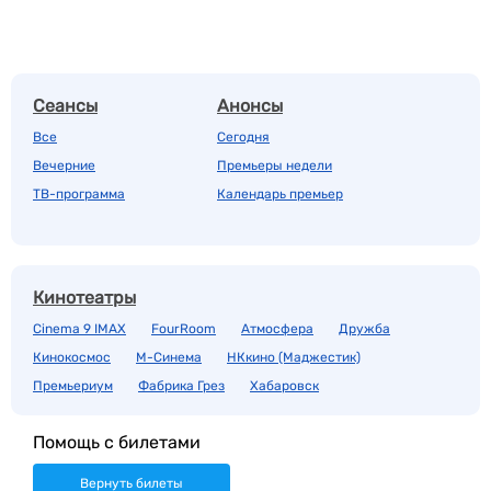
Сеансы
Анонсы
Все
Сегодня
Вечерние
Премьеры недели
ТВ-программа
Календарь премьер
Кинотеатры
Cinema 9 IMAX
FourRoom
Атмосфера
Дружба
Кинокосмос
М-Синема
НКкино (Маджестик)
Премьериум
Фабрика Грез
Хабаровск
Помощь с билетами
Вернуть билеты