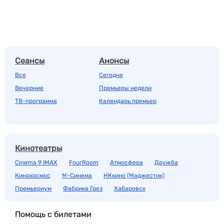
Сеансы
Анонсы
Все
Сегодня
Вечерние
Премьеры недели
ТВ-программа
Календарь премьер
Кинотеатры
Cinema 9 IMAX
FourRoom
Атмосфера
Дружба
Кинокосмос
М-Синема
НКкино (Маджестик)
Премьериум
Фабрика Грез
Хабаровск
Помощь с билетами