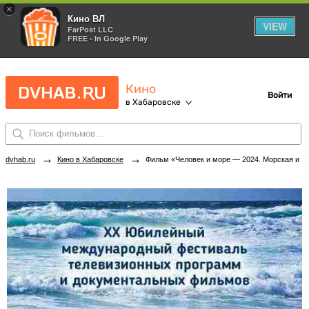
×
Кино ВЛ
VIEW
FarPost LLC
FREE - In Google Play
Кино
Войти
в Хабаровске
→
→
dvhab.ru
Кино в Хабаровске
Фильм «Человек и море — 2024. Морская история России — 2» в кинотеатрах Хабаровска. Купить билеты!