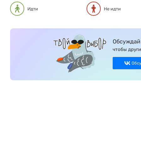
Идти
Не идти
Обсуждай 
чтобы други
Обс