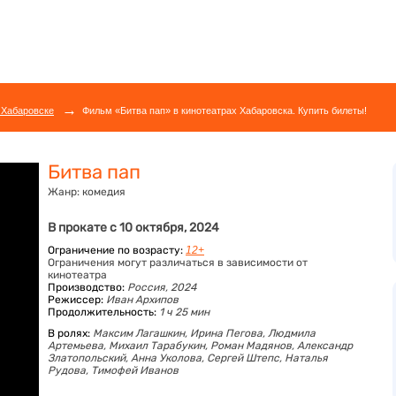
→
 Хабаровске
Фильм «Битва пап» в кинотеатрах Хабаровска. Купить билеты!
Битва пап
Жанр:
комедия
В прокате с 10 октября, 2024
Ограничение по возрасту:
12+
Ограничения могут различаться в зависимости от
кинотеатра
Производство:
Россия, 2024
Режиссер:
Иван Архипов
Продолжительность:
1 ч 25 мин
В ролях:
Максим Лагашкин,
Ирина Пегова,
Людмила
Артемьева,
Михаил Тарабукин,
Роман Мадянов,
Александр
Златопольский,
Анна Уколова,
Сергей Штепс,
Наталья
Рудова,
Тимофей Иванов