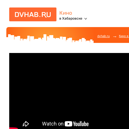
Кино
в Хабаровске
→
dvhab.ru
Кино в