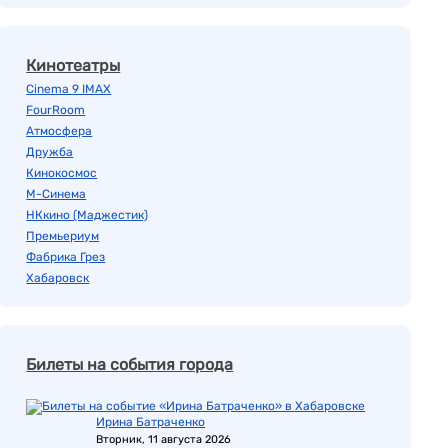
Кинотеатры
Cinema 9 IMAX
FourRoom
Атмосфера
Дружба
Кинокосмос
М-Синема
НКкино (Маджестик)
Премьериум
Фабрика Грез
Хабаровск
Билеты на события города
Ирина Батраченко
Вторник, 11 августа 2026