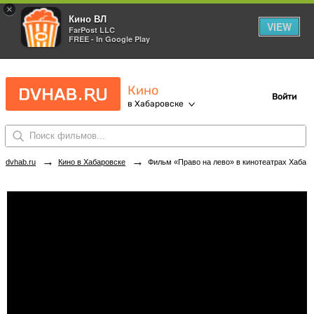
×
Кино ВЛ
VIEW
FarPost LLC
FREE - In Google Play
Кино
Войти
в Хабаровске
→
→
dvhab.ru
Кино в Хабаровске
Фильм «Право на лево» в кинотеатрах Хабаровска. Купить билеты!