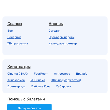
Сеансы
Анонсы
Все
Сегодня
Вечерние
Премьеры недели
ТВ-программа
Календарь премьер
Кинотеатры
Cinema 9 IMAX
FourRoom
Атмосфера
Дружба
Кинокосмос
М-Синема
НКкино (Маджестик)
Премьериум
Фабрика Грез
Хабаровск
Помощь с билетами
Вернуть билеты