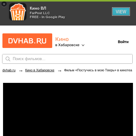
×
Кино ВЛ
VIEW
FarPost LLC
FREE - In Google Play
Кино
Войти
в Хабаровске
→
→
dvhab.ru
Кино в Хабаровске
Фильм «Постучись в мою Тверь» в кинотеатрах Хабаровска. Купить билеты!