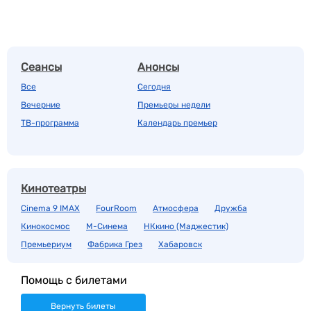
Сеансы
Анонсы
Все
Сегодня
Вечерние
Премьеры недели
ТВ-программа
Календарь премьер
Кинотеатры
Cinema 9 IMAX
FourRoom
Атмосфера
Дружба
Кинокосмос
М-Синема
НКкино (Маджестик)
Премьериум
Фабрика Грез
Хабаровск
Помощь с билетами
Вернуть билеты