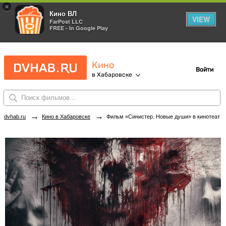
×
Кино ВЛ
VIEW
FarPost LLC
FREE - In Google Play
Кино
Войти
в Хабаровске
→
→
dvhab.ru
Кино в Хабаровске
Фильм «Синистер. Новые души» в кинотеатрах Хабаровска. Купить билеты!