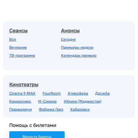
Сеансы
Анонсы
Все
Сегодня
Вечерние
Премьеры недели
ТВ-программа
Календарь премьер
Кинотеатры
Cinema 9 IMAX
FourRoom
Атмосфера
Дружба
Кинокосмос
М-Синема
НКкино (Маджестик)
Премьериум
Фабрика Грез
Хабаровск
Помощь с билетами
Вернуть билеты