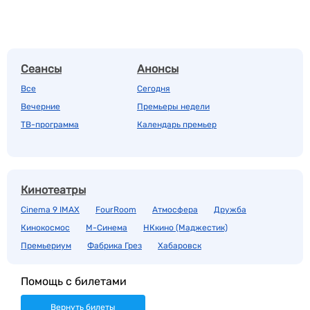
Сеансы
Анонсы
Все
Сегодня
Вечерние
Премьеры недели
ТВ-программа
Календарь премьер
Кинотеатры
Cinema 9 IMAX
FourRoom
Атмосфера
Дружба
Кинокосмос
М-Синема
НКкино (Маджестик)
Премьериум
Фабрика Грез
Хабаровск
Помощь с билетами
Вернуть билеты