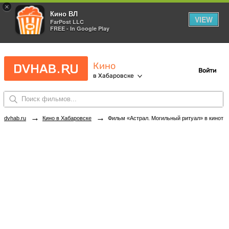
×
Кино ВЛ
VIEW
FarPost LLC
FREE - In Google Play
Кино
Войти
в Хабаровске
→
→
dvhab.ru
Кино в Хабаровске
Фильм «Астрал. Могильный ритуал» в кинотеатрах Хабаровска. Купить билеты!