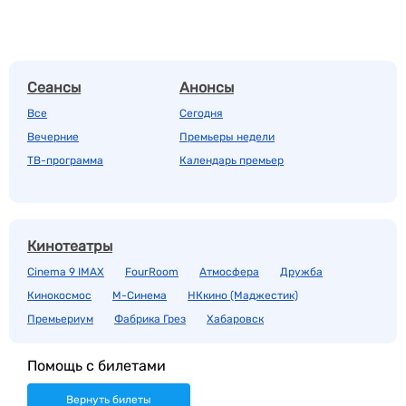
Сеансы
Анонсы
Все
Сегодня
Вечерние
Премьеры недели
ТВ-программа
Календарь премьер
Кинотеатры
Cinema 9 IMAX
FourRoom
Атмосфера
Дружба
Кинокосмос
М-Синема
НКкино (Маджестик)
Премьериум
Фабрика Грез
Хабаровск
Помощь с билетами
Вернуть билеты