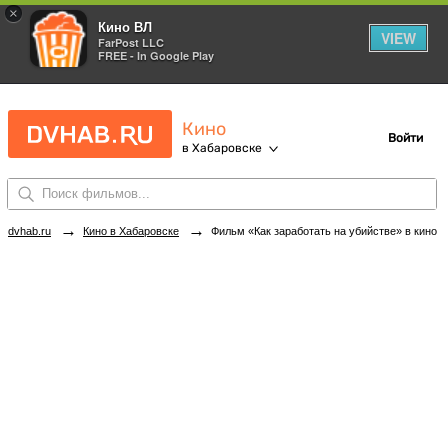
×
Кино ВЛ
VIEW
FarPost LLC
FREE - In Google Play
Кино
Войти
в Хабаровске
→
→
dvhab.ru
Кино в Хабаровске
Фильм «Как заработать на убийстве» в кинотеатрах Хабаровска. Купить билеты!