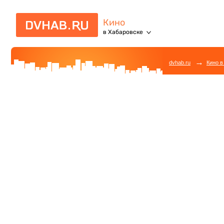
Кино
в Хабаровске
→
dvhab.ru
Кино в