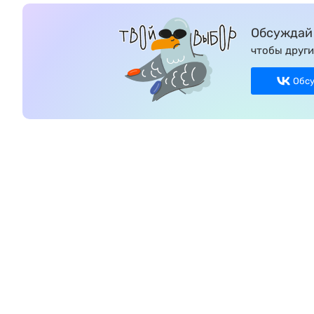
Обсуждай 
чтобы други
Обс