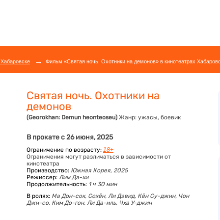
→
 Хабаровске
Фильм «Святая ночь. Охотники на демонов» в кинотеатрах Хабаровс
Святая ночь. Охотники на
демонов
(Georokhan: Demun heonteoseu)
Жанр:
ужасы, боевик
В прокате с 26 июня, 2025
Ограничение по возрасту:
18+
Ограничения могут различаться в зависимости от
кинотеатра
Производство:
Южная Корея, 2025
Режиссер:
Лим Дэ-хи
Продолжительность:
1 ч 30 мин
В ролях:
Ма Дон-сок,
Сохён,
Ли Дэвид,
Кён Су-джин,
Чон
Джи-со,
Ким До-гон,
Ли Да-иль,
Чха У-джин