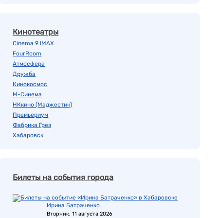
Кинотеатры
Cinema 9 IMAX
FourRoom
Атмосфера
Дружба
Кинокосмос
М-Синема
НКкино (Маджестик)
Премьериум
Фабрика Грез
Хабаровск
Билеты на события города
Ирина Батраченко
Вторник, 11 августа 2026