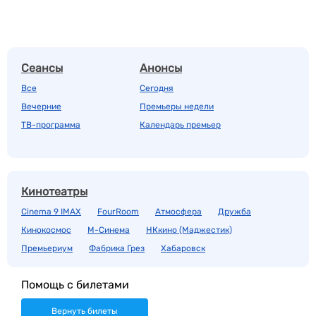
Сеансы
Анонсы
Все
Сегодня
Вечерние
Премьеры недели
ТВ-программа
Календарь премьер
Кинотеатры
Cinema 9 IMAX
FourRoom
Атмосфера
Дружба
Кинокосмос
М-Синема
НКкино (Маджестик)
Премьериум
Фабрика Грез
Хабаровск
Помощь с билетами
Вернуть билеты