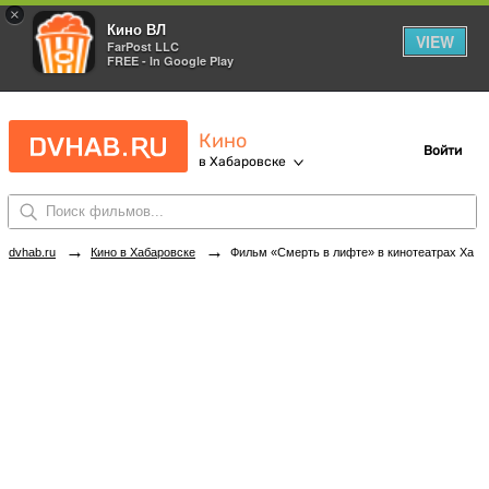
×
Кино ВЛ
VIEW
FarPost LLC
FREE - In Google Play
Кино
Войти
в Хабаровске
→
→
dvhab.ru
Кино в Хабаровске
Фильм «Смерть в лифте» в кинотеатрах Хабаровска. Купить билеты!