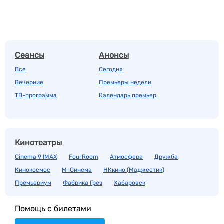
Сеансы
Анонсы
Все
Сегодня
Вечерние
Премьеры недели
ТВ-программа
Календарь премьер
Кинотеатры
Cinema 9 IMAX
FourRoom
Атмосфера
Дружба
Кинокосмос
М-Синема
НКкино (Маджестик)
Премьериум
Фабрика Грез
Хабаровск
Помощь с билетами