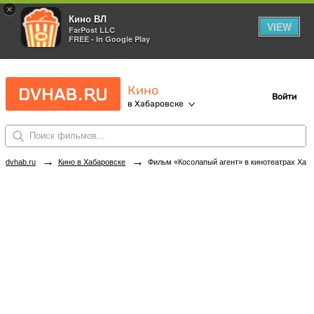
×
Кино ВЛ
VIEW
FarPost LLC
FREE - In Google Play
Кино
Войти
в Хабаровске
→
→
dvhab.ru
Кино в Хабаровске
Фильм «Косолапый агент» в кинотеатрах Хабаровска. Купить билеты!