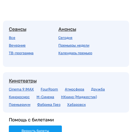
Сеансы
Анонсы
Все
Сегодня
Вечерние
Премьеры недели
ТВ-программа
Календарь премьер
Кинотеатры
Cinema 9 IMAX
FourRoom
Атмосфера
Дружба
Кинокосмос
М-Синема
НКкино (Маджестик)
Премьериум
Фабрика Грез
Хабаровск
Помощь с билетами
Вернуть билеты