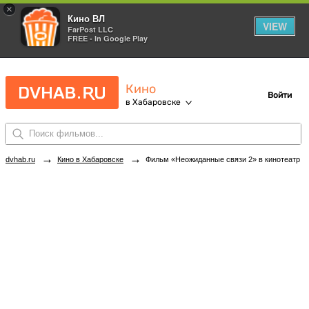
×
Кино ВЛ
VIEW
FarPost LLC
FREE - In Google Play
Кино
Войти
в Хабаровске
→
→
dvhab.ru
Кино в Хабаровске
Фильм «Неожиданные связи 2» в кинотеатрах Хабаровска. Купить билеты!