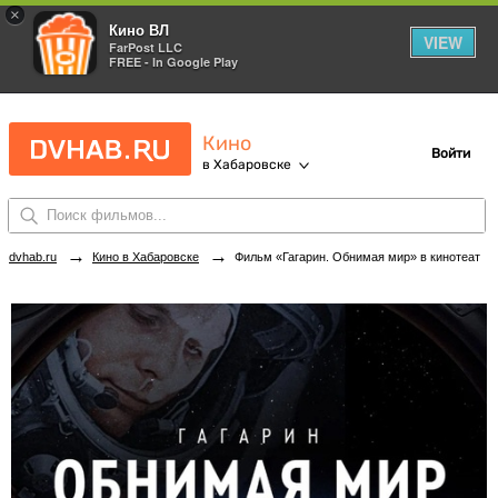
×
Кино ВЛ
VIEW
FarPost LLC
FREE - In Google Play
Кино
Войти
в Хабаровске
→
→
dvhab.ru
Кино в Хабаровске
Фильм «Гагарин. Обнимая мир» в кинотеатрах Хабаровска. Купить билеты!