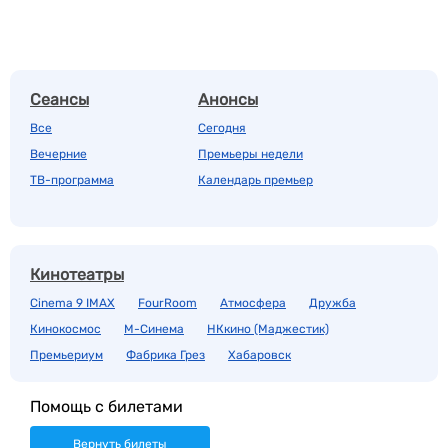
Сеансы
Анонсы
Все
Сегодня
Вечерние
Премьеры недели
ТВ-программа
Календарь премьер
Кинотеатры
Cinema 9 IMAX
FourRoom
Атмосфера
Дружба
Кинокосмос
М-Синема
НКкино (Маджестик)
Премьериум
Фабрика Грез
Хабаровск
Помощь с билетами
Вернуть билеты