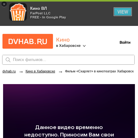
×
Кино ВЛ
VIEW
FarPost LLC
FREE - In Google Play
Кино
Войти
в Хабаровске
→
→
dvhab.ru
Кино в Хабаровске
Фильм «Скарлет» в кинотеатрах Хабаровска. Купить билеты!