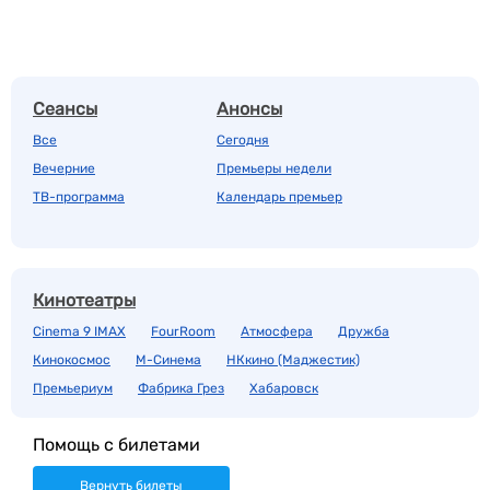
Сеансы
Анонсы
Все
Сегодня
Вечерние
Премьеры недели
ТВ-программа
Календарь премьер
Кинотеатры
Cinema 9 IMAX
FourRoom
Атмосфера
Дружба
Кинокосмос
М-Синема
НКкино (Маджестик)
Премьериум
Фабрика Грез
Хабаровск
Помощь с билетами
Вернуть билеты