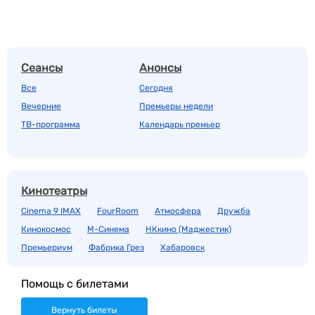
Сеансы
Анонсы
Все
Сегодня
Вечерние
Премьеры недели
ТВ-программа
Календарь премьер
Кинотеатры
Cinema 9 IMAX
FourRoom
Атмосфера
Дружба
Кинокосмос
М-Синема
НКкино (Маджестик)
Премьериум
Фабрика Грез
Хабаровск
Помощь с билетами
Вернуть билеты