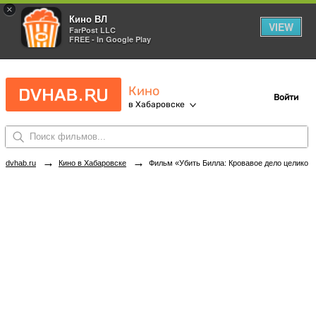
×
Кино ВЛ
VIEW
FarPost LLC
FREE - In Google Play
Кино
Войти
в Хабаровске
→
→
dvhab.ru
Кино в Хабаровске
Фильм «Убить Билла: Кровавое дело целиком» в кинотеатрах Хабаровска. Купить билеты!