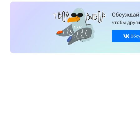
Обсуждай 
чтобы други
Обс