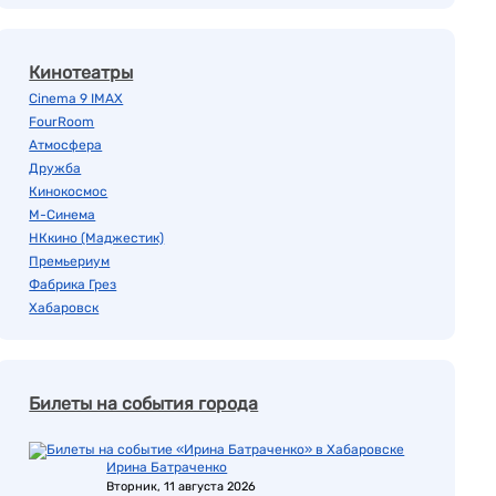
Кинотеатры
Cinema 9 IMAX
FourRoom
Атмосфера
Дружба
Кинокосмос
М-Синема
НКкино (Маджестик)
Премьериум
Фабрика Грез
Хабаровск
Билеты на события города
Ирина Батраченко
Вторник, 11 августа 2026