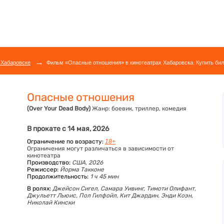
→
 Хабаровске
Фильм «Опасные отношения» в кинотеатрах Хабаровска. Купить бил
Опасные отношения
(Over Your Dead Body)
Жанр:
боевик, триллер, комедия
В прокате с 14 мая, 2026
Ограничение по возрасту:
18+
Ограничения могут различаться в зависимости от
кинотеатра
Производство:
США, 2026
Режиссер:
Йорма Такконе
Продолжительность:
1 ч 45 мин
В ролях:
Джейсон Сигел,
Самара Уивинг,
Тимоти Олифант,
Джульетт Льюис,
Пол Гилфойл,
Кит Джардин,
Энди Коэн,
Николай Кински