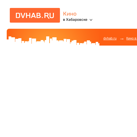
Кино
в Хабаровске
→
dvhab.ru
Кино в