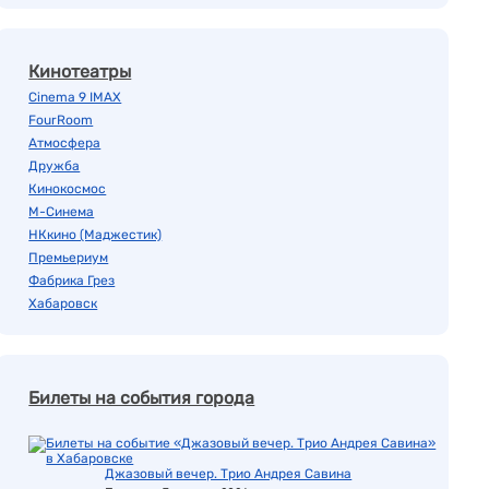
Кинотеатры
Cinema 9 IMAX
FourRoom
Атмосфера
Дружба
Кинокосмос
М-Синема
НКкино (Маджестик)
Премьериум
Фабрика Грез
Хабаровск
Билеты на события города
Джазовый вечер. Трио Андрея Савина