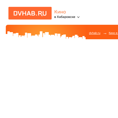
Кино
в Хабаровске
→
dvhab.ru
Кино в