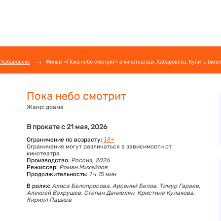
→
 Хабаровске
Фильм «Пока небо смотрит» в кинотеатрах Хабаровска. Купить биле
Пока небо смотрит
Жанр:
драма
В прокате с 21 мая, 2026
Ограничение по возрасту:
18+
Ограничения могут различаться в зависимости от
кинотеатра
Производство:
Россия, 2026
Режиссер:
Роман Михайлов
Продолжительность:
1 ч 15 мин
В ролях:
Алиса Белопросова,
Арсений Белов,
Тимур Гараев,
Алексей Вахрушев,
Степан Даниелян,
Кристина Кулакова,
Кирилл Пашков