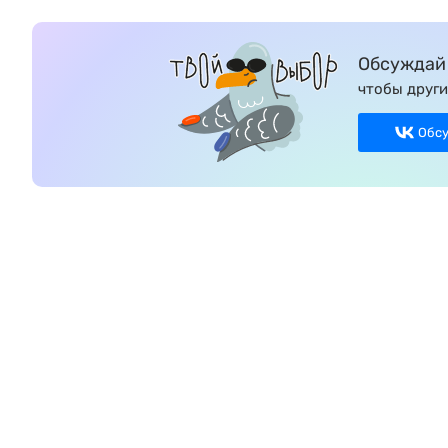
Обсуждай 
чтобы други
Обс