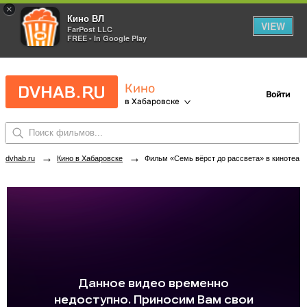
×
Кино ВЛ
VIEW
FarPost LLC
FREE - In Google Play
Кино
Войти
в Хабаровске
→
→
dvhab.ru
Кино в Хабаровске
Фильм «Семь вёрст до рассвета» в кинотеатрах Хабаровска. Купить билеты!