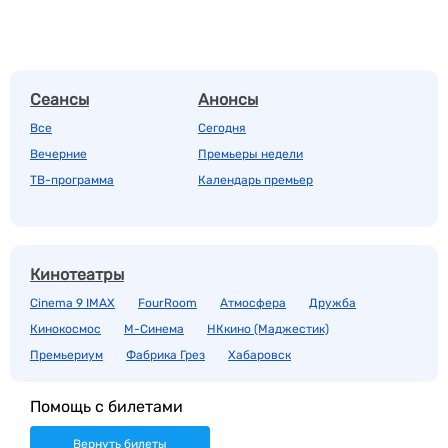
Сеансы
Анонсы
Все
Сегодня
Вечерние
Премьеры недели
ТВ-программа
Календарь премьер
Кинотеатры
Cinema 9 IMAX
FourRoom
Атмосфера
Дружба
Кинокосмос
М-Синема
НКкино (Маджестик)
Премьериум
Фабрика Грез
Хабаровск
Помощь с билетами
Вернуть билеты